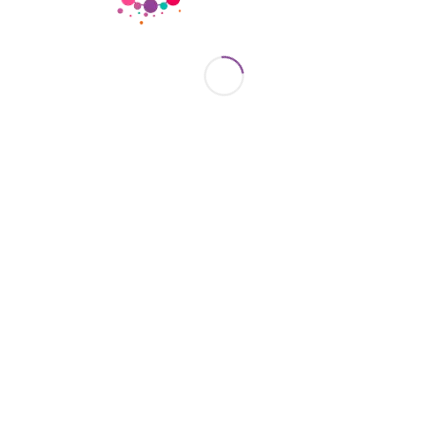
Laboratorio de Ideas
Algunas de las integrantes del Laboratorio
El
Laboratorio de Ideas
es uno de los principales