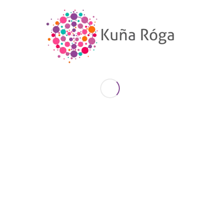
para niños de 8 a 12 años
2008-2009- Proyecto todas las voces: Radio con
M de Mujer I y II
. Fortalecimiento de
comunicadores y de la juventud
2008-2009- Mujeres por la Transformación I y II
–
Movida por los derechos de las mujeres en los
barrios –
(UNIFEM)-
Investigación y Publicación
sobre aplicación de la
ley de violencia en las instituciones
(UNIFEM)
Conexión con otras radios comunitarias
,
enlaces con Asunción
Kuña Roga
integra la Coordinadora de Mujeres
del Paraguay (CMP)