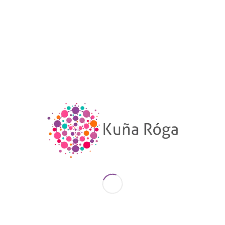
efectiva entre las mujeres.
A partir de esta serie de entrevistas, se elaboró un
material escrito con el fin de ser distribuido y
contribuir así a visibilizar la violencia que viven las
mujeres políticas en el Paraguay.
Descargar Material sobre
Violencia Política
“Visibilizando la violencia política a concejalas e
intendentas del sur de Paraguay”