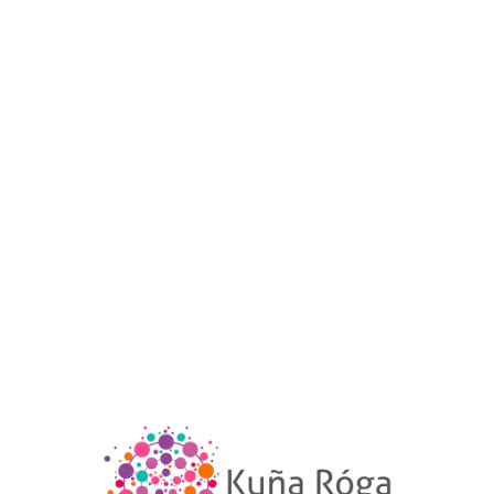
candidatas y existen varias figuras femeninas
fuertes en los partidos mayoritarios.
En 1996, decidió presentarse como candidata a la
Junta Departamental de Misiones. Relata que
formaron una alianza con algunos colegas
colorados para hacer frente a los actos de
corrupción del gobernador y contaron con el
apoyo de la ciudadanía. Luego de un año de
gestiones y denuncias, lograron una intervención
en la gobernación. Juana ofició como vocera y así
se fortaleció sus vínculos con la gente,
preparándose para su siguiente desafío: diputada
por Misiones en el periodo 2003 – 2008. Gran
parte de su familia viajó a Asunción para
acompañar su jura.