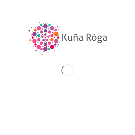
armado, María Victoria no sólo realizó varios
viajes al frente encargándose de hacer
evaluaciones permanentes sobre la tarea del
personal sanitario femenino y sobre la condición
emocional de las enfermeras, sino que fue
responsable de la formación de cientos de
mujeres paraguayas y colaboró estrechamente en
los hospitales de sangre de la capital y de las
principales ciudades del país.
Fue sólo unos años después de la guerra, en 1939
que María Victoria contrajo matrimonio y dos años
después se convirtió en madre.
Falleció en Buenos Aires, ciudad en la que vivió el
resto de su vida, el 3 de julio de 1988.