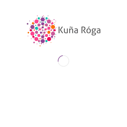
recortando sus oportunidades de financiamiento.
Entonces, ¿el hecho de que la Constitución
garantice la participación política de las mujeres
significa que ellas pueden adentrarse en la arena
política con las mismas dificultades y facilidades
que deben enfrentar los hombres? La respuesta
es NO, y es allí cuando entran en juego las
condiciones y mecanismos que el Estado debe
promover y generar para garantizar el
cumplimiento de este derecho.
El Código Electoral incorpora la llamada “cuotas de
género”, donde se establece un mínimo del 20% de
candidatas mujeres dentro de una lista. Pese a que
el objetivo de esta normativa es impulsar las
candidaturas femeninas, muchas dirigencias
partidarias la utilizan como un techo, es decir,