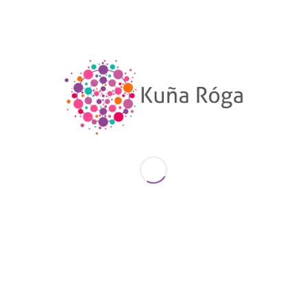
Encina, quien expresó: «para esta facultad es una
obligación participar de la transformación de la
sociedad. Nosotros queremos sumar con ustedes
las mujeres, porque esos espacios para lo que se
van a preparar, les corresponden».
El convenio tiene como objeto principal establecer
una relación de cooperación mutua para
fortalecer el desarrollo de los recursos y
capacidades con los que cuentan ambas
instituciones, principalmente en el campo de
formación, capacitación y extensión universitaria
respecto a los derechos humanos de las mujeres.
Actualmente, la mencionada Facultad cuenta con
un Observatorio de los Derechos de las Mujeres,
cuyas integrantes se encuentran activamente
involucradas en la organización del proceso de
formación y además participan del Laboratorio de