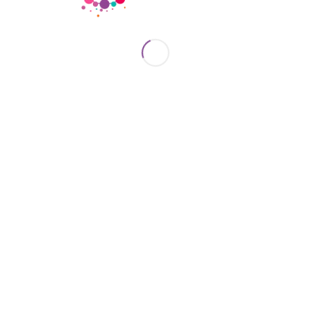
 de terminar el colegio, se lanzó a estudiar la
isuales y Fotografía en la Facultad de Arte 
ional de Misiones, Argentina, demostrando una 
fotografía analógica, donde fue perfeccionándose
ecializó en vestuario en la School Training, E
a, así como en la prestigiosa Escuela de Cine y T
Baños, Cuba.
creadora y gran trabajadora, conocida en diversas 
l vestuario, la fotografía y también en la defensa
El Nacional.
 de carrera, aportó mucho al mundo del arte. En 