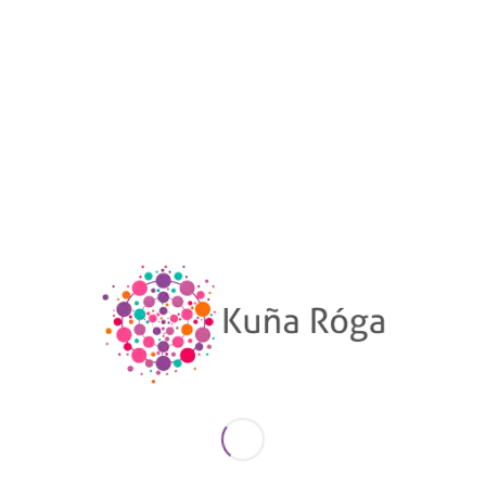
/
/
25 SEPTIEMBRE 2020
0 COMENTARIOS
POR
PARDO
Ludmila Riveros
MUJERES QUE INSPIRAN
,
ÑEEMBUCÚ
Leer más
/
/
24 SEPTIEMBRE 2020
0 COMENTARIOS
POR
PARDO
Heliodora Galeano