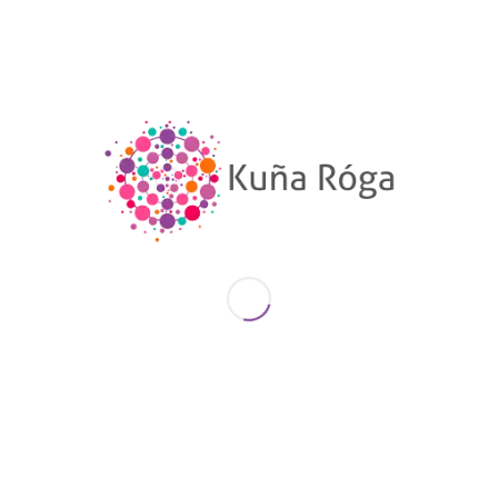
desconocimiento de sus obligaciones y falta de
una correcta calificación del hecho punible implica
una forma
violencia institucional
en el marco de
Ley 5777716, inciso n.
¡Justicia por Marisel!
¡Ni una menos!