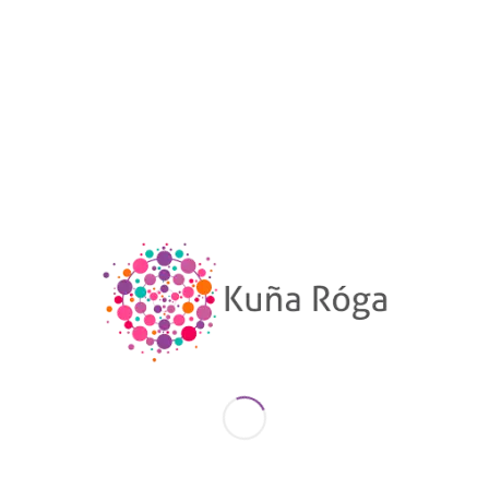
ENLACES ÚTILES
SOBRE NOSOTRAS
INFORMACIÓN
NUESTRO TRABAJO
DIRECCIÓN
Barrio Quiteria 2, calle Los Cedros y Las
Canelas.
Encarnación – Paraguay