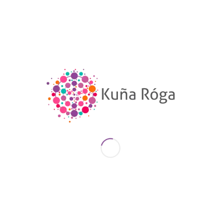
público y privado, incluidas la trata y la
explotación sexual y otros tipos de explotación
5.5 Asegurar la participación plena y efectiva de
las mujeres y la igualdad de oportunidades de
liderazgo a todos los niveles decisorios en la vida
política, económica y pública
5.c Aprobar y fortalecer políticas acertadas y
leyes aplicables para promover la igualdad de
género y el empoderamiento de todas las
mujeres y las niñas a todos los niveles
Para alcanzar estas metas se necesita tomar
decisiones públicas y políticas. Sin embargo, esas
decisiones deben ser tomadas sobre la base del
conocimiento y es aquí donde entra el rol
fundamental de las Universidades: producir
conocimiento para la toma de decisiones públicas