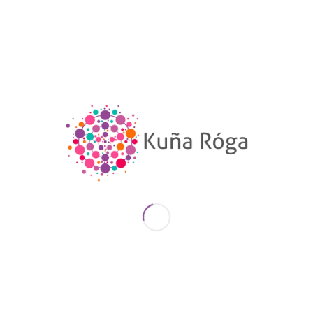
stá pensada como un espacio
abierto, gratu
ectivo que promueve la reflexión crítica sobre
der
icas, diversidad sexual, interseccionalidad
entre otros ejes centrales para la justicia social
docentes, funcionariado público y ciudadanía
z encuentros
que se desarrollarán entre agosto