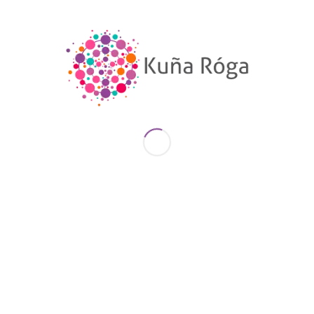
mujeres vs. 16.6% hombres.
Factores asociados:
Pérdida de empleo: Desempleo
masculino urbano aumentó del 7.3%
(2020) al 14.4% (2021).
Sobrecarga de cuidados: Las mujeres
asumieron más tareas domésticas
durante la pandemia.
Pobreza urbana: Creció del 17.5%
(2019) al 22.7% (2020) (INE).
Problemas Estructurales