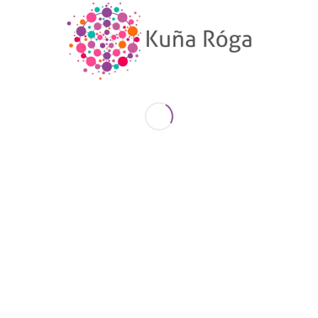
stá pensada como un espacio
abierto, gratu
ectivo que promueve la reflexión crítica sobre
der
icas, diversidad sexual, interseccionalidad
entre otros ejes centrales para la justicia social
docentes, funcionariado público y ciudadanía
z encuentros
que se desarrollarán entre agosto