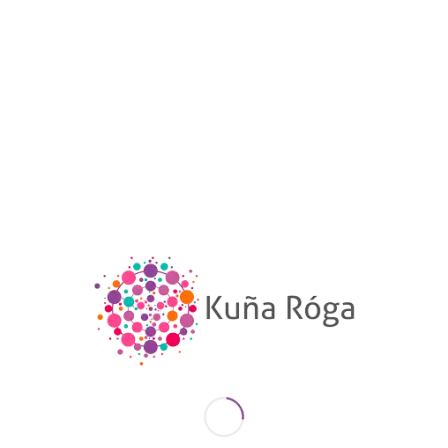
invisibiliza. La salud mental de las mujeres
en Paraguay no puede seguir siendo un
tema secundario, relegado a diagnósticos
superficiales que ignoran las raíces
estructurales de su sufrimiento: la
pobreza, la violencia machista y la injusta
distribución del cuidado.
¿Hasta cuándo seguiremos normalizando
que 1 de cada 4 mujeres viva con miedo?
¿Hasta cuándo las madres, cuidadoras y
trabajadoras cargarán solas con el peso
de un sistema que no las protege?