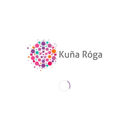
La presentación del proyecto «Mujeres del
Sur en Acción» contó con la presencia de
las redes distritales de Ayolas, Santa Rosa,
San Juan Bautista y Villarrica, concejalas
municipales y departamentales,
secretarias de la Mujer distritales,
secretarias departamentales de Juventud,
autoridades de la Universidad Nacional de