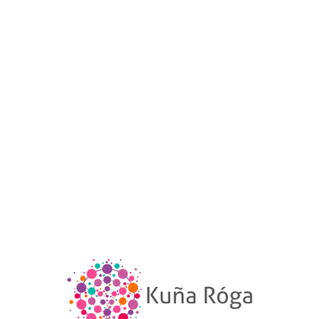
como sede la Facultad de Derecho, Ciencias Polític
acional de Pilar, durante los viernes y sábados d
tieron cinco módulos del material “Herramienta
ias: Una guía para la acción”, de la mano de las 
 Ríos y Gabriela Schvartzman Muñoz, completand
do teórico y práctico.
formativo permitió el encuentro de mujeres divers
valiosas y enriquecedoras, donde compartiero
stadas con la realidad que viven como líderes y r
te intercambio fortaleció sus conocimientos y cr